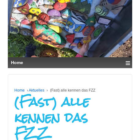
↓
ZUM
ZENTRALEN
INHALT
≡
Home
Home
(Fast) alle
›
Aktuelles
›
(Fast) alle kennen das FZZ
kennen das
FZZ